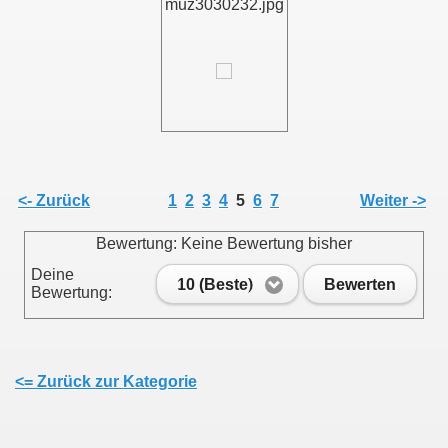
muz3030232.jpg
<- Zurück
1
2
3
4
5
6
7
Weiter ->
Bewertung: Keine Bewertung bisher
Deine
10 (Beste)
Bewerten
Bewertung:
<= Zurück zur Kategorie