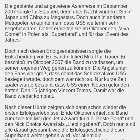
Die geplante und angetretene Asienreise im September
2007 sorgte für Staunen, denn über Nacht wurden US5 in
Japan und China zu Megastars. Doch auch in anderen
Metropolen erkannte man, dass US5 weiterhin sehr
begehrt waren. Daher erhielten sie Im Oktober den „Viva
Comet“ in Polen als „Superband“ und für das „Event des
Jahres“.
Doch nach diesen Erfolgserlebnissen sorgte die
Entscheidung von Ex-Bandmitglied Mikel für Trauer. Er
beschloß im Oktober 2007 die Band zu verlassen, um
seinen eigenen Weg gehen zu können. Die Angst unter
den Fans war groß, dass damit das Schicksal von US5
besiegelt wurde, doch dem war nicht so. Nur kurze Zeit
später wurde bekannt, dass US5 einen Neuen gefunden
hatten: Den 15-jährigen Vincent Tomas. Damit war die
Band wieder komplett.
Nach dieser Hürde zeigten sich dann schon wieder die
ersten Erfolgserlebnisse: Ende Oktober erhielt die Band
zum zweiten Mal den Jetix Award für die „Beste Band“ und
den Nick Choice Award als „Lieblingsband“. Doch nun sind
alle darauf gespannt, wie die Erfolgsgeschichte dieser
Superband weiter gehen wird. Vor allem die