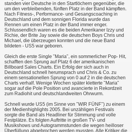
standen vier Deutsche in den Startlöchern gegenüber, die
um den verbleibenden, fünften Platz in der Band kämpften.
Nach Fitness-, Performance- und Gesangscoaching in
Deutschland und dem sonnigen Florida wurde das
Rennen um einen Platz in der Band immer enger.
Schlussendlich waren es die beiden Amerikaner Izzy und
Richie, der Brite Jay sowie die deutschen Boys Chris und
Michael, die überzeugen konnten und die neue Band
bildeten - US5 war geboren.
Gleich die erste Single "Maria", ein sommerlicher Pop- Hit,
schafften den Sprung auf Platz 6 der amerikanischen
Billboard Sales Charts. Ein Erfolg der sich auch in
Deutschland schnell herumsprach und Chris & Co. zu
einem sensationellen Sprung von 0 auf 2 in die deutschen
Charts verhalf. Wenige Wochen später kletterte "Maria"
sogar auf die Pole Position und avancierte in Rekordzeit
zum Radiohit und deutschlandweiten Ohrwurm.
Schnell wurde US5 (im Sinne von "WIR FÜNF") zu einem
der Medienhighlights 2005. Bei unzähligen Festivals
sorgte die Band als Headliner für Stimmung und volle
Festplätze. Es folgten Auftritte in großen TV- und
Musikshows und Autogrammstunden die wegen heilloser
Überfüllung abgebrochen werden mussten. Alle Kritiker die