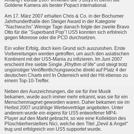
Goldene Kamera als bester Popact international.
Am 17. März 2007 erhalten Chris & Co. in der Bochumer
Jahrhunderthalle den Steiger Award in der Kategorie
"Nachwuchs".Wenige Tage danach folgte der zweite Bravo
Otto für die "Superband Pop"! US5 konnten sich erfolreich
gegen Monrose oder die PCD durchsetzen.
Ein voller Erfolg, doch kein Grund sich auszuruhen. Erste
Vorbereitungen werden getroffen, um auch den asiatischen
Kontinent mit der US5-Mania zu infizieren. Im Juni 2007
erscheint ihre siebte Single „Rhythm of life“ und steigt trotz
ungünstiger Veröffentlichungswoche direkt auf Platz 4 der
deutschen Charts ein! In Österreich wird der Hit ebenso zu
einem Top-10-Treffer.
Neben den Auszeichnungen, die sie für ihre Musik
bekamen, wurde auch immer mehr erkannt, was sie für ein
Menschenmagnet geworden waren. Daher bekamen sie im
Herbst 2007 unzählige Werbeverträge angeboten. Unter
anderem wurde ein eigens für US5 entworfener MP4-
Player auf den Markt gebracht, so wie eine Kollektion des
Plüschtierherstellers Nici, welche den Titel „Devil & Angel“
trug und erfolgreich von US5 supportet wurde.