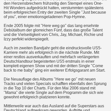
den Herzensbrechern frühzeitig den Stempel eines One-
Hit Wonders aufgedrückt hatten, verstummten spätestens
beim erfolgreichen Entry der zweiten Single "Just because
of you", einer emotionsgeladenen Pop-Hymne.
Ende 2005 folgte mit "Here weg go" das lang ersehnte
Debütalbum der glorreichen Fünf, dass das große Talent
und die Vielseitigkeit von Chris, Jay, Michael, Richie und
Izzy perfekt widerspiegelt.
Auch im zweiten Bandjahr geht die eindrucksvolle US5-
Karriere mehr als erfolgreich in die nächste Runde. Mit
einer restlos ausverkauften und mehrfach verlängerten
Deutschlandtour begeisterten US5 erstmals in einer
komplett eigenen Show und mit der dritten Single "Come
back to me baby" ging ein weiterer Erfolgsgarant am Start.
Die Neuauflage des Albums "Here we go" mit neuen
Tracks und vielen Specials schafften ebenfalls den Sprung
in die Top 10 der Charts. Für den Mai 2006 stand mit
"Mama" die vierte Single auf dem Programm die sich wie
gewohnt erfolgreich platzieren konnte.
Mittlerweile war auch das Ausland auf die Superstars aus
Deutschland aufmerksam geworden. Auftritte und