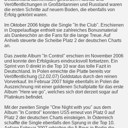
Veröffentlichungen in Großbritannien und Russland waren
die ersten Schritte auf neuem Boden, die ebenfalls von
Erfolg gekrönt waren.
Im Oktober 2006 folgte die Single "In the Club". Erschienen
in Doppelauflage enthielt sie zahlreiches Bonusmaterial
als Dankeschön an die Fans für die lange Treue. Auf
Anhieb steuerte die Scheibe Platz 2 der deutschen Charts
an.
Das zweite Album "In Control" erschien im November 2006
und konnte den Erfolgskurs eindrucksvoll fortsetzen. Ein
Sprint von 0 direkt in die Top 10 war das tolle Fazit in
Deutschland. In Polen erreichte die Platte bereits vor
Veröffentlichung (12.02.07) Goldstatus durch den reinen
Vorverkauf. Im Februar 2007 folgte ebenfalls in Polen die
Auszeichnung mit einer goldenen Schallplatte für das erste
Album "Here we go", welches sich dort derzeit sogar auf
Platinkurs befindet.
Mit der zweiten Single "One Night with you" aus dem
Album "In Control" konnten US5 erneut von Platz 0 auf
Platz 2 der deutschen Charts einsteigen. In Österreich
schaffte die Single ebenfalls den Sprung in die Top 10.
Anfang Februar 2007 erhielten die 5 Boys in Berlin die