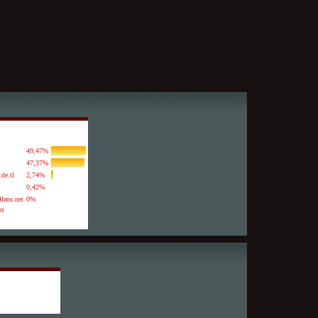
49,47%
47,37%
.de.tl
2,74%
0,42%
fans.net
0%
mt