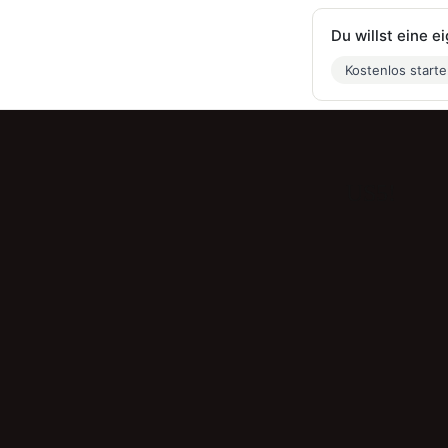
Du willst eine 
Kostenlos start
US5!