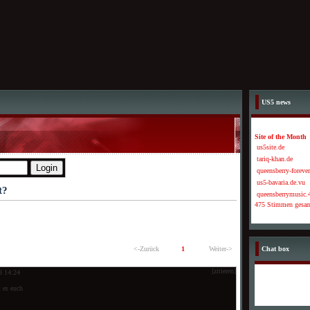
US5 news
Site of the Month
us5site.de
tariq-khan.de
queensberry-forever
us5-bavaria.de.vu
t?
queensberrymusic.4
475 Stimmen gesa
<-Zurück
1
Weiter->
Chat box
[zitieren]
8 14:24
 es euch