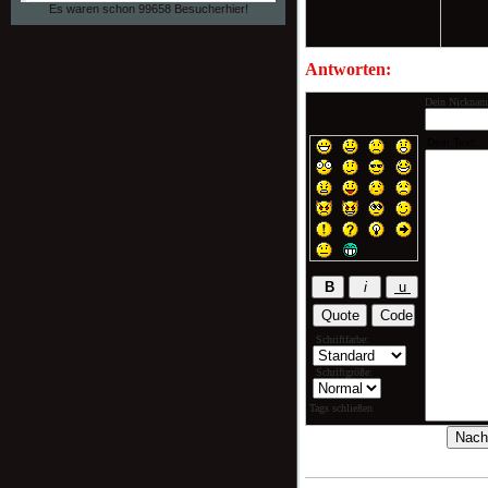
Es waren schon 99658 Besucherhier!
Antworten:
Dein Nicknam
Schriftfarbe:
Schriftgröße:
Tags schließen