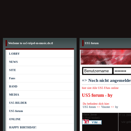
Weclome to us5-tripel-m-music.de.tl
US5 forum
LOBBY
NEWS
SITE
Fans
=> Noch nicht angemelde
BAND
hier sint Alle US5 FAns online
US5 forum - hy
MEDIA
US5 BILDER
Du befindest dich hier:
US5 forum
=>
Vincent
=>
hy
US5 forum
Vince_lover
27.11.200
(1 Post bisher)
ONLINE
wie geht
HAPPY BIRTHDAY! ­