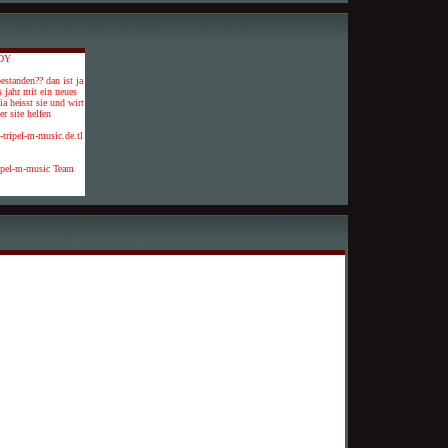
DY
estanden?? dan ist ja
s jahr mit ein neues
a heisst sie und wirt
r site helfen
5-tripel-m-music.de.tl
ipel-m-music Team