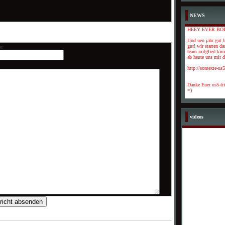
NEWS
HEEY EVER BO
Und neu jahr gut b
gut! wir starten da
e:
team mitglied kimi
ab heute uns mit de
http://sontexte-us
Danke Euer us5-tr
=)
videos