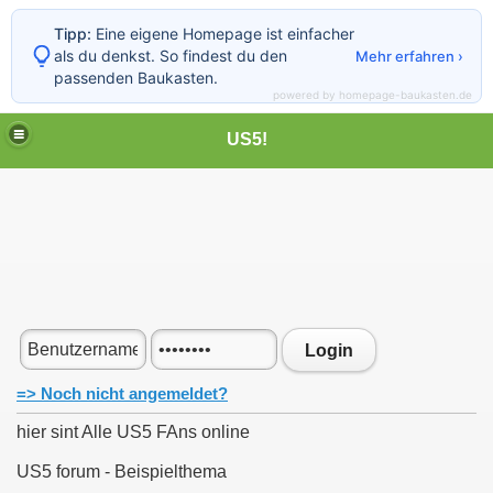
Tipp:
Eine eigene Homepage ist einfacher
als du denkst. So findest du den
Mehr erfahren ›
passenden Baukasten.
powered by homepage-baukasten.de
Menü schließen
LOBBY
US5!
NEWS
SITE
Fans
BAND
MEDIA
US5 BILDER
US5 forum
ONLINE
HAPPY BIRTHDAY! ­
Zur Desktop-Ansicht
Login
=> Noch nicht angemeldet?
hier sint Alle US5 FAns online
US5 forum - Beispielthema