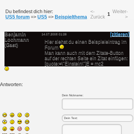
Du befindest dich hier:
<-
Weiter-
1
US5 forum
=>
US5
=>
Beispielthema
Zurück
>
Benjamin
[zitieren]
14.07.2006 01:28
Lochmann
Hier siehst du einen Beispieleintrag im
(Gast)
Forum
Man kann auch mit dem Zitate-Button
auf der rechten Seite ein Zitat einfügen:
[quote:=\"Einstein\"]E = mc2
Antworten:
Dein Nickname: