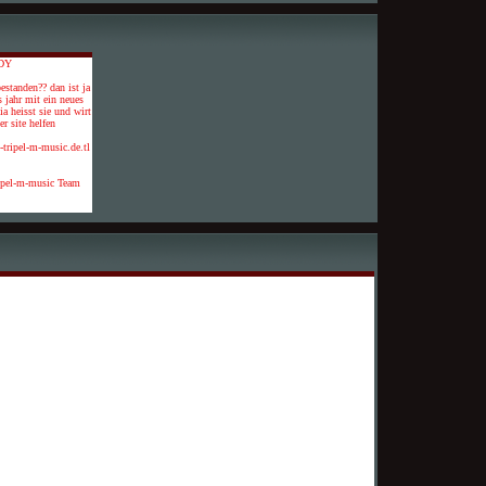
DY
estanden?? dan ist ja
s jahr mit ein neues
a heisst sie und wirt
r site helfen
5-tripel-m-music.de.tl
ipel-m-music Team