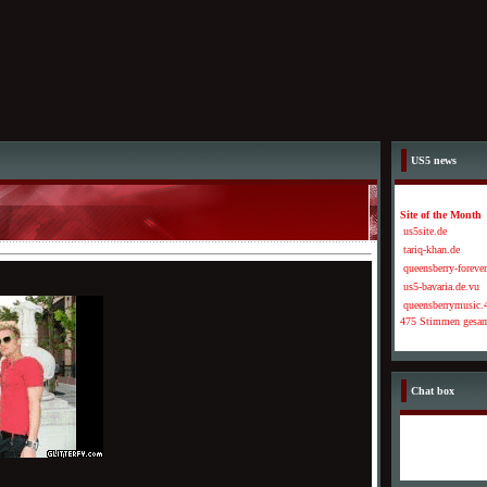
US5 news
Site of the Month
us5site.de
tariq-khan.de
queensberry-forever
us5-bavaria.de.vu
queensberrymusic.4
475 Stimmen gesa
Chat box