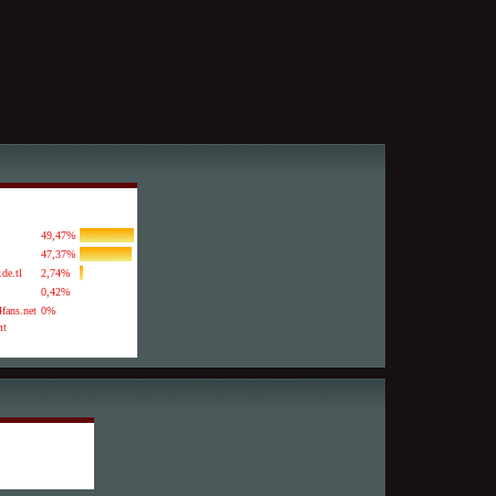
49,47%
47,37%
.de.tl
2,74%
0,42%
fans.net
0%
mt