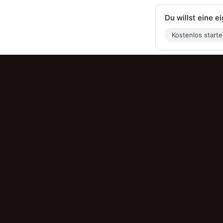
Du willst eine 
Kostenlos start
US5!