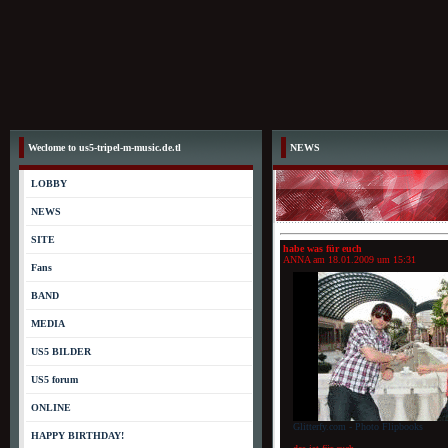
Weclome to us5-tripel-m-music.de.tl
NEWS
LOBBY
NEWS
SITE
habe was für euch
ANNA am
18.01.2009 um 15:31
Fans
BAND
MEDIA
US5 BILDER
US5 forum
ONLINE
Glitterfy.com - Photo Flipbooks
HAPPY BIRTHDAY! ­