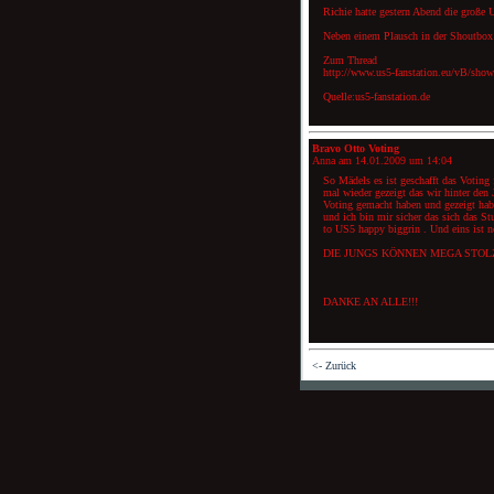
Richie hatte gestern Abend die groß
Neben einem Plausch in der Shoutbox h
Zum Thread
http://www.us5-fanstation.eu/vB/sho
Quelle:us5-fanstation.de
Bravo Otto Voting
Anna am
14.01.2009 um 14:04
So Mädels es ist geschafft das Voting
mal wieder gezeigt das wir hinter den
Voting gemacht haben und gezeigt hab
und ich bin mir sicher das sich das S
to US5 happy biggrin . Und eins ist n
DIE JUNGS KÖNNEN MEGA STOLZ
DANKE AN ALLE!!!
<- Zurück