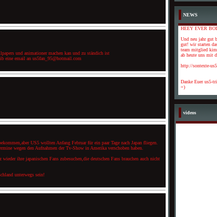
NEWS
HEEY EVER BO
Und neu jahr gut b
gut! wir starten da
team mitglied kimi
ellpapers und animationer machen kan und zu ständich ist
ab heute uns mit de
eib eine email an us5fan_95@hotmail.com
http://sontexte-us
Danke Euer us5-tr
=)
videos
tbekommen,aber US5 wollten Anfang Februar für ein paar Tage nach Japan fliegen.
n Termine wegen den Aufnahmen der Tv-Show in Amerika verschoben haben.
 wieder ihre japanischen Fans zubesuchen,die deutschen Fans brauchen auch nicht
chland unterwegs sein!