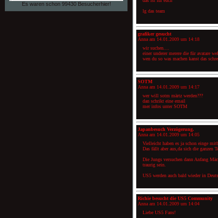
das ist für euch
Es waren schon 99430 Besucherhier!
lg das team
grafiker gesucht
Anna am
14.01.2009 um 14:18
wir suchen....
einer underer merere die für avatare w
wen du so was machen kanst das schr
SOTM
Anna am
14.01.2009 um 14:17
wer will sotm märtz werden???
dan schrikt eine email
mer infos unter SOTM
Japanbesuch Verzögerung.
Anna am
14.01.2009 um 14:05
Vielleicht haben es ja schon einge mi
Das fällt aber aus,da sich die ganze
Die Jungs versuchen dann Anfang März
traurig sein.
US5 werden auch bald wieder in Deuts
Richie besucht die US5 Community
Anna am
14.01.2009 um 14:04
Liebe US5 Fans!