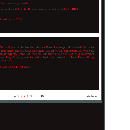
e US5 Community besucht!
at er einen Beitrag im Forum hinterlassen, diesen findet Ihr HIER:
wthread.php?t=9235
 für die Superband ist beendet.Wir vom Team sind mega stolz auf euch. Wir haben
 Jungs stehen und die Jungs supporten. Und da wir auf ehrliche Art und Weise das
en das wir eine große Familiy sind. Wir haben es bis zum Schluss durchgezogen
tundenlange Voten gelohnt hat und es bald heißen wird der Goldene Bravo Otto goes
och sicher:
 AUF IHRE FANS SEIN
1
...
4
5
6
7
8
9
10
...
46
Weiter ->