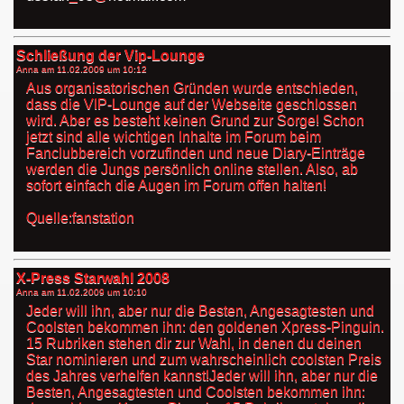
Schließung der Vip-Lounge
Anna am
11.02.2009 um 10:12
Aus organisatorischen Gründen wurde entschieden,
dass die VIP-Lounge auf der Webseite geschlossen
wird. Aber es besteht keinen Grund zur Sorge! Schon
jetzt sind alle wichtigen Inhalte im Forum beim
Fanclubbereich vorzufinden und neue Diary-Einträge
werden die Jungs persönlich online stellen. Also, ab
sofort einfach die Augen im Forum offen halten!
Quelle:fanstation
X-Press Starwahl 2008
Anna am
11.02.2009 um 10:10
Jeder will ihn, aber nur die Besten, Angesagtesten und
Coolsten bekommen ihn: den goldenen Xpress-Pinguin.
15 Rubriken stehen dir zur Wahl, in denen du deinen
Star nominieren und zum wahrscheinlich coolsten Preis
des Jahres verhelfen kannst!Jeder will ihn, aber nur die
Besten, Angesagtesten und Coolsten bekommen ihn: