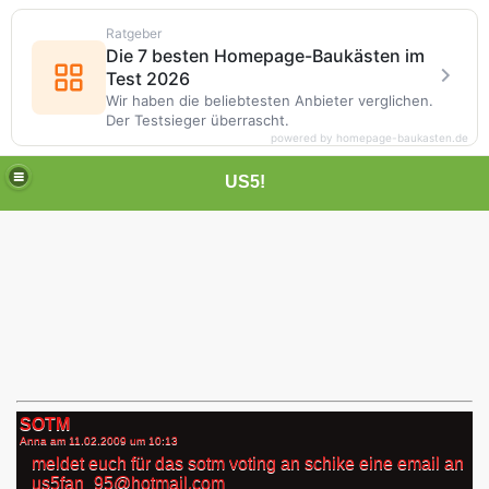
Ratgeber
Die 7 besten Homepage-Baukästen im
Test 2026
Wir haben die beliebtesten Anbieter verglichen.
Der Testsieger überrascht.
powered by homepage-baukasten.de
US5!
SOTM
Anna am
11.02.2009 um 10:13
meldet euch für das sotm voting an schike eine email an
us5fan_95@hotmail.com