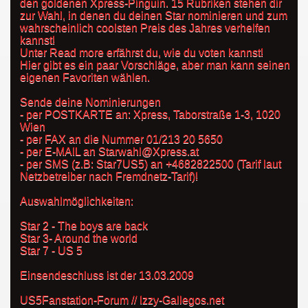
den goldenen Xpress-Pinguin. 15 Rubriken stehen dir
zur Wahl, in denen du deinen Star nominieren und zum
wahrscheinlich coolsten Preis des Jahres verhelfen
kannst!
Unter Read more erfährst du, wie du voten kannst!
Hier gibt es ein paar Vorschläge, aber man kann seinen
eigenen Favoriten wählen.
Sende deine Nominierungen
- per POSTKARTE an: Xpress, Taborstraße 1-3, 1020
Wien
- per FAX an die Nummer 01/213 20 5650
- per E-MAIL an Starwahl@Xpress.at
- per SMS (z.B: Star7US5) an +4682822500 (Tarif laut
Netzbetreiber nach Fremdnetz-Tarif)!
Auswahlmöglichkeiten:
Star 2 - The boys are back
Star 3- Around the world
Star 7 - US 5
Einsendeschluss ist der 13.03.2009
US5Fanstation-Forum // Izzy-Gallegos.net