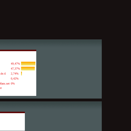
49,47%
47,37%
.de.tl
2,74%
0,42%
fans.net
0%
mt