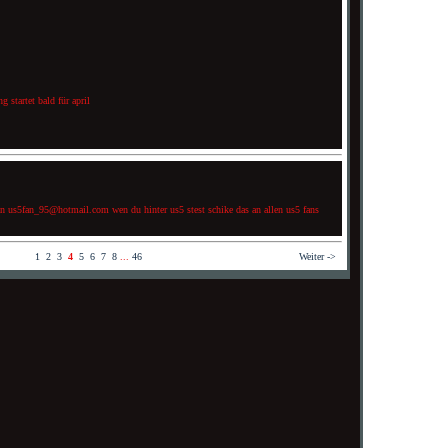
 startet bald für april
an us5fan_95@hotmail.com wen du hinter us5 stest schike das an allen us5 fans
1
2
3
4
5
6
7
8
...
46
Weiter ->