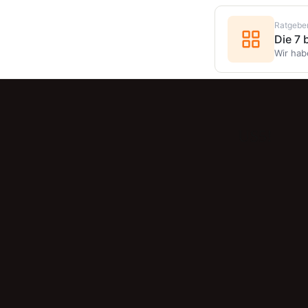
Ratgebe
Die 7
Wir hab
US5!