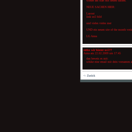
wieder am start mit neuen sachen.
NEUE SACHEN HIER:
Layout
link us5 bild
und vieles vieles mer
UND ein neuen site of the month voting
LG Anna
stehn wir hinter us5??
Anna am
22.02.2009 um 17:45
dan beweis es mit:
schike eine email mit dein vornamen 
<- Zurück