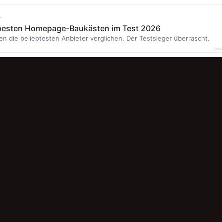
r
 besten Homepage-Baukästen im Test 2026
en die beliebtesten Anbieter verglichen. Der Testsieger überrascht.
pow