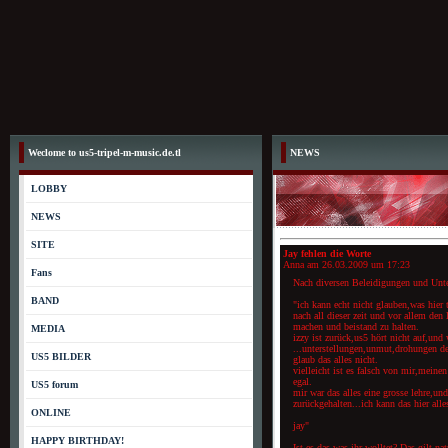
Weclome to us5-tripel-m-music.de.tl
NEWS
LOBBY
NEWS
SITE
Jay fehlen die Worte
Anna am
26.03.2009 um 17:23
Fans
Nach diversen Beleidigungen und Unter
BAND
"ich kann echt nicht glauben,was hier t
nach all dieser zeit und vor allem de
machen und beistand zu halten.
MEDIA
izzy ist zurück,us5 hört nicht auf,un
...unterstellungen,unmut,drohungen de
US5 BILDER
glaub das alles nicht.
vielleicht ist es falsch von mir,meinen
egal.
US5 forum
mir war das alles eine grosse lehre,un
zurückgehalten...ich kann das hier alles
ONLINE
jay"
HAPPY BIRTHDAY! ­
Ist es das was ihr wolltet? Das gilt na