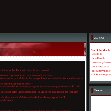
US5 news
Site of the Month
us5site.de
tariq-khan.de
queensberry-forever
us5-bavaria.de.vu
stellungen hat Jay wieder einen Beitrag gepostet .
queensberrymusic.4
475 Stimmen gesa
eilweise abgelassen wird....mir fehlen echt die worte.
n letzten wochen,wo ich bis in den morgen hinein am rechner hockte,um allen mut zu
d was bekomm ich hier zu lesen???
r band den rücken zu kehren,missgunst was die eroberung amerikas betrifft...ich
Chat box
 emotionen freien lauf zu lassen,aber wie vielen von euch ist mir das jetzt auch
d ich wünschte mir,ich hätte mich wie die anderen jungs auch still
 nicht fassen...
türlich nicht allen Fans, aber diejenigen fühlen sich schon angesprochen.