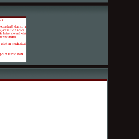
DY
estanden?? dan ist ja
s jahr mit ein neues
a heisst sie und wirt
r site helfen
5-tripel-m-music.de.tl
ipel-m-music Team