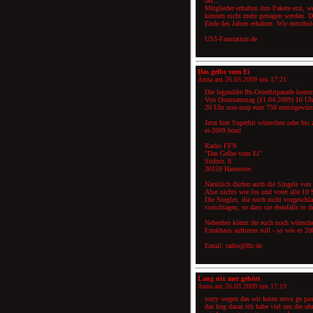
bei...
Mitglieder erhalten ihre Pakete erst, 
können nicht mehr getragen werden. Di
Ende des Jahres erhalten. Wir entschu
US5-Fanstation.de
Das gelbe vom Ei
Anna am
26.03.2009 um 17:21
Die legendäre ffn-Osterhitparade komm
Von Ostersamstag (11.04.2009) 10 Uh
20 Uhr non-stop eure 750 meistgewüns
Jetzt hier Superhit wünschen oder bis
ei-2009.html
Radio FFN
"Das Gelbe vom Ei"
Stiftstr. 8
30159 Hannover.
Natürlich dürfen auch die Singels von 
Also nichts wie los und votet alle 10 
Die Singles, die noch nicht vorgesch
vorschlagen, so dass sie ebenfalls in d
Nebenbei könnt ihr euch noch wünsch
Funkhaus auftreten soll - so wie es 20
Email: radio@ffn.de
Lang nix mer gehört
Anna am
26.03.2009 um 17:19
sorry wegen das wir keine news ge pos
das lieg daran ich habe viel um die oh