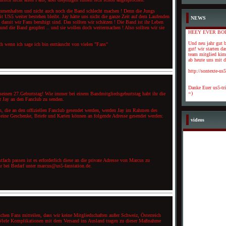
enhalten und nicht auch noch die Band schlecht machen ! Denn die Jungs
it US5 weiter bestehen bleibt. Jay hätte uns nicht die ganze Zeit auf dem Laufenden
NEWS
 damit wir Fans beruhigt sind. Das sollten wir schätzen ! Die Band ist ihr Leben
 und die Band geopfert .. und sie wollen doch weitermachen ! Also sollten wir sie
HEEY EVER BO
Und neu jahr gut b
ch wenn ich sage ich bin enttäuscht von vielen "Fans"
gut! wir starten da
team mitglied kimi
ab heute uns mit de
http://sontexte-us
Danke Euer us5-tr
=)
rt seinen 27.Geburtstag! Wie immer bei einem Bandmitgliedsgeburtstag habt ihr die
r Jay an den Fanclub zu senden.
 die an den offiziellen Fanclub gesendet werden, werden Jay im Rahmen des
Kleine Geschenke, Briefe und Karten können an folgende Adresse gesendet werden:
videos
tfach passen ist es erforderlich diese an die private Adresse von Marcus zu
hr bei Bedarf unter marcus@us5-fanstation.de.
chen Fans mitteilen, dass wir keine Mitgliedschaften außer Schweiz, Österreich
iele Komplikationen mit dem Versand ins Ausland tragen zu dieser Maßnahme