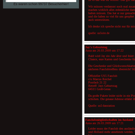
Es waren schon 99737 Besucherhier!
Wir müssen verdammt noch mal zusamm
machen wirklich alles erdenkliche dam
halten müssen. Das hat er nur gemacht
und die haben so viel für uns geopfert
auch unterstützen.
Ich denke ich spreche nicht nur für mi
quelle: us5site.de
Jay's Geburtstag
Anna am
26.03.2009 um 17:22
Bald wird Jay ein Jahr älter und feie
Chance, eure Karten und Geschenke fü
Die Geschenke und Glückwunschkarten,
nächsten Fanclubtreffens überreicht! 
Offizieller US5 Fanclub
c/o Marcus Reichel
Postfach 21 22
Betreff: Jays Geburtstag
64511 Groß-Gerau
Da große Pakete leider nicht in ein Pos
schicken. Die genaue Adresse erfahrt i
Quelle: us5-fanstation
Fanclubmitgliedschaften im Ausland
Anna am
26.03.2009 um 17:21
Leider muss der Fanclub den ausländis
und Holland mehr annehmen werden. V