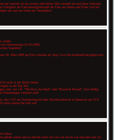
wenn der Fanclub sie ein zweites oder drittes Mal versandt hat und diese Unkosten
e Gültigkeit der Fanclubmitgliedschaft der Fans aus Italien und Polen wird bis
ldigen uns und um bitten um Verständnis!
t wieder.
r bis Ostermontag (12.04.2009)
chten Superhits!
 zum 30. März 2009 per Post schicken an: http://www.ffn.de/aktuell/das-gelbe-vom-
US5 nicht in der Hitlist fehlen.
Singels in die Top Ten!
lagen sind, wie z.B. "The Boys Are Back" oder "Round & Round", bitte fleißig
en Platzierungen vertreten sind!
en, dass US5 am Ostermontag bei dem Abschlussfestival in Hannover am FFN
05 schon einmal der Fall war!
tet haben
ren gehabt schule und so und der stress mit us5 was da los war und jetzt sint wir