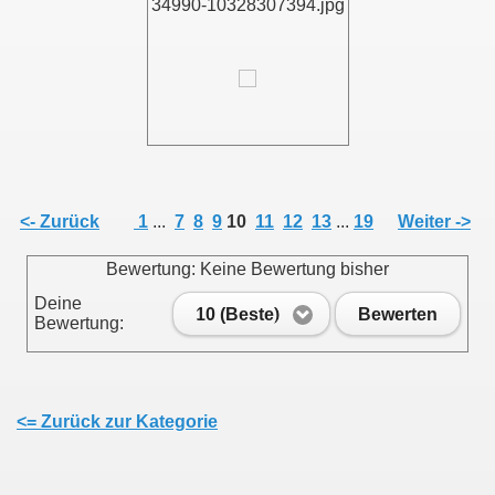
34990-10328307394.jpg
<- Zurück
1
...
7
8
9
10
11
12
13
...
19
Weiter ->
Bewertung: Keine Bewertung bisher
Deine
10 (Beste)
Bewerten
Bewertung:
<= Zurück zur Kategorie