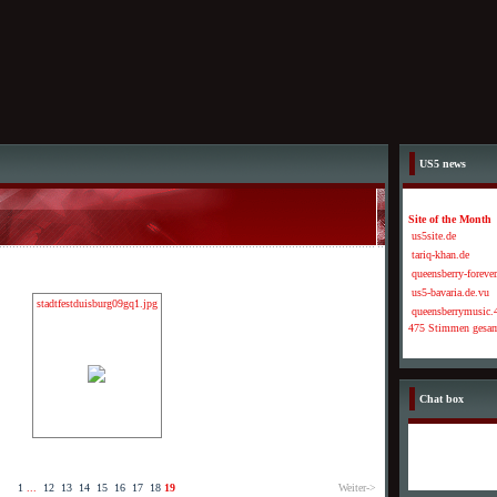
US5 news
Site of the Month
us5site.de
tariq-khan.de
queensberry-forever
us5-bavaria.de.vu
stadtfestduisburg09gq1.jpg
queensberrymusic.4
475 Stimmen gesa
Chat box
1
...
12
13
14
15
16
17
18
19
Weiter->