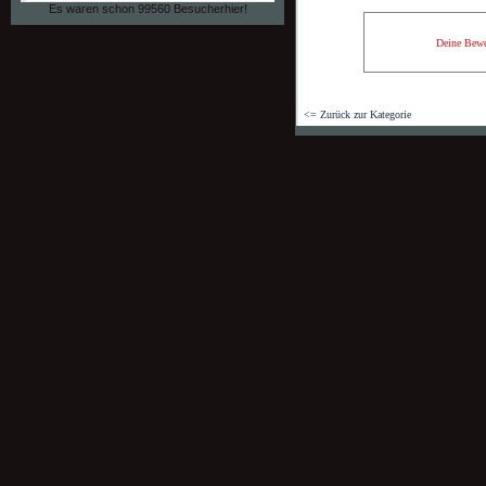
Es waren schon 99560 Besucherhier!
Deine Bewe
<= Zurück zur Kategorie