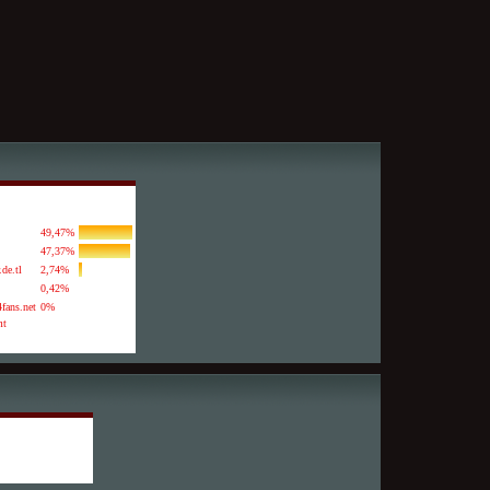
49,47%
47,37%
.de.tl
2,74%
0,42%
fans.net
0%
mt