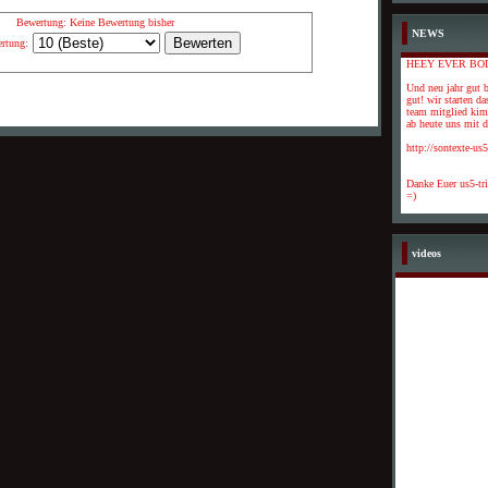
Bewertung: Keine Bewertung bisher
NEWS
rtung:
HEEY EVER BO
Und neu jahr gut b
gut! wir starten da
team mitglied kimi
ab heute uns mit de
http://sontexte-us
Danke Euer us5-tr
=)
videos