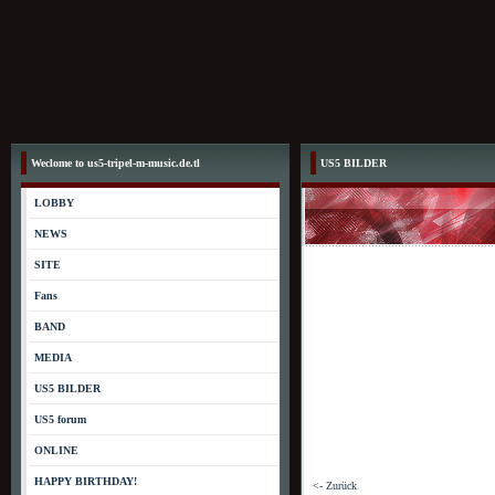
Weclome to us5-tripel-m-music.de.tl
US5 BILDER
LOBBY
NEWS
SITE
Fans
BAND
MEDIA
US5 BILDER
US5 forum
ONLINE
HAPPY BIRTHDAY! ­
<- Zurück