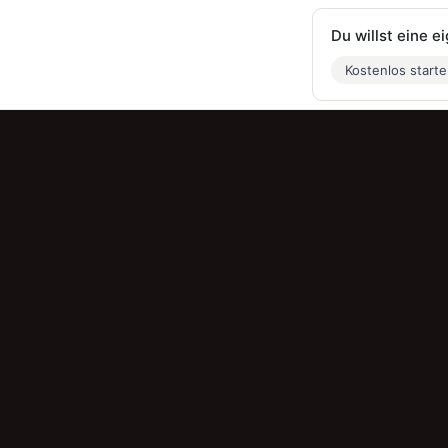
Du willst eine 
Kostenlos start
US5!