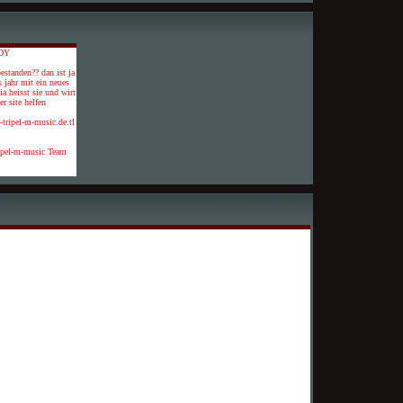
DY
estanden?? dan ist ja
s jahr mit ein neues
a heisst sie und wirt
r site helfen
5-tripel-m-music.de.tl
ipel-m-music Team