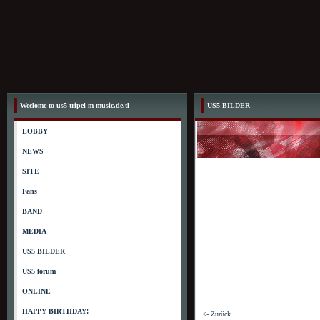
Weclome to us5-tripel-m-music.de.tl
US5 BILDER
LOBBY
NEWS
SITE
Fans
BAND
MEDIA
US5 BILDER
US5 forum
ONLINE
HAPPY BIRTHDAY! ­
<- Zurück