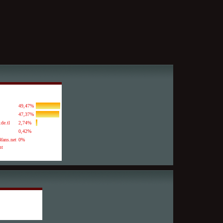
49,47%
47,37%
.de.tl
2,74%
0,42%
fans.net
0%
mt