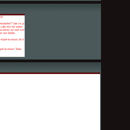
DY
estanden?? dan ist ja
s jahr mit ein neues
a heisst sie und wirt
r site helfen
5-tripel-m-music.de.tl
ipel-m-music Team