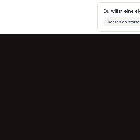
Du willst eine 
Kostenlos start
US5!