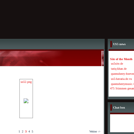
US5 news
Site of the Month
us5site.de
tariq-khan.de
queensberry-forever
us5-bavaria.de.vu
us52.png
queensberrymusic.4
475 Stimmen gesa
Chat box
1
2
3
4
5
Weiter ->