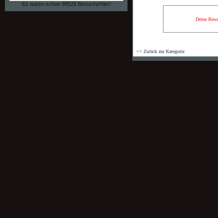
Es waren schon 99525 Besucherhier!
Deine Bewe
<= Zurück zur Kategorie