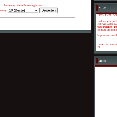
Bewertung: Keine Bewertung bisher
NEWS
rtung:
HEEY EVER BO
Und neu jahr gut b
gut! wir starten da
team mitglied kimi
ab heute uns mit de
http://sontexte-us
Danke Euer us5-tr
=)
videos