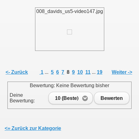
008_davids_us5-video147.jpg
<- Zurück
1
...
5
6
7
8
9
10
11
...
19
Weiter ->
Bewertung: Keine Bewertung bisher
Deine
10 (Beste)
Bewerten
Bewertung:
<= Zurück zur Kategorie