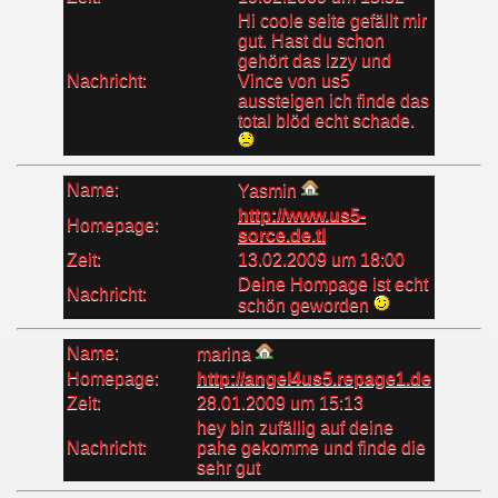
Hi coole seite gefällt mir
gut. Hast du schon
gehört das Izzy und
Nachricht:
Vince von us5
aussteigen ich finde das
total blöd echt schade.
Name:
Yasmin
http://www.us5-
Homepage:
sorce.de.tl
Zeit:
13.02.2009 um 18:00
Deine Hompage ist echt
Nachricht:
schön geworden
Name:
marina
Homepage:
http://angel4us5.repage1.de
Zeit:
28.01.2009 um 15:13
hey bin zufällig auf deine
Nachricht:
pahe gekomme und finde die
sehr gut