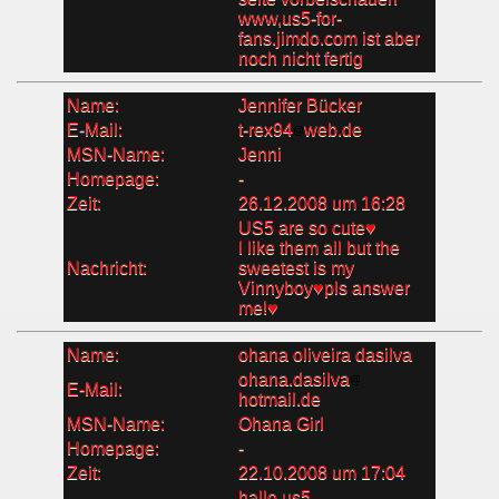
www,us5-for-
fans.jimdo.com ist aber
noch nicht fertig
Name:
Jennifer Bücker
E-Mail:
t-rex94
web.de
MSN-Name:
Jenni
Homepage:
-
Zeit:
26.12.2008 um 16:28
US5 are so cute♥
I like them all but the
Nachricht:
sweetest is my
Vinnyboy♥pls answer
me!♥
Name:
ohana oliveira dasilva
ohana.dasilva
E-Mail:
hotmail.de
MSN-Name:
Ohana Girl
Homepage:
-
Zeit:
22.10.2008 um 17:04
hallo us5,