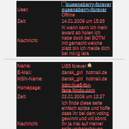
User:
queensberry-forever
Offline
Zeit:
14.01.2009 um 15:26
hi wann kann ich mein
award ab holen ich
habe doch bei SOTM
Nachricht:
mit gemacht welche
platz bin ich melde dich
bei mir.lg lara
Name:
US5 forever
E-Mail:
dansk_girl
hotmail.de
MSN-Name:
dansk_girl
hotmail.de
http://us5-for-
Homepage:
fans.jimdo.com
Zeit:
02.01.2009 um 12:27
ich finde diese seite
einfach spitze und hoffe
dass ihr bei dem voting
gewinnt und vllt könnt
Nachricht:
ihr ja mal auf meiner
seite vorbeischauen