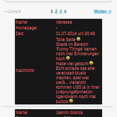
<-Zurück
1
2
3
4
Weiter ->
Name:
Vanessa
Homepage:
-
Zeit:
01.07.2014 um 20:49
Tolle Seite
Grade im Bereich
'Funny Things' kamen
noch mal Erinnerungen
hoch
Habe viel gelacht
Echt schade das alle
Nachricht:
vereinzelt Musik
machen, aber wer
weiß... vielleicht
kommen US5 ja in ihrer
Ursprungsformation
irgendwann noch mal
zurück
Name:
Jasmin bianca