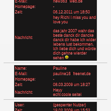
E-Mail:
new363
web.de
Homepage:
-
Zeit:
06.12.2011 um 18:50
hey Richi I miss you and
love you
das jahr 2007 wahr das
beste danck dir dancke
Nachricht:
danck dir habe ich wider
lebens lust bekommen.
Ich liebe dich und würde
dich gehne wierder
sehen
Name:
Pauline
E-Mail:
pauline16
freenet.de
Homepage:
-
Zeit:
08.03.2009 um 18:27
Heyy
Nachricht:
echt coole seite!
User:
(gesperrter Nutzer)
Zeit:
19.02.2009 um 15:52